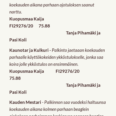
koekauden aikana parhaan ajotuloksen saanut
narttu
.
Kuopusmaa Kaija
FI29276/20 75.88
Tanja Pihamäki ja
Pasi Koli
Kaunotar ja Kulkuri
-
Palkinto jaetaaan koekauden
parhaalle käyttökokeiden ykköstulokselle, jonka saa
koira jolle ykköstulos on ensimmäinen.
Kuopusmaa Kaija FI29276/20
75.88
Tanja Pihamäki ja
Pasi Koli
Kauden Mestari
-
Palkinnon saa vuodeksi haltuunsa
koekauden aikana kolmen parhaan beaglein