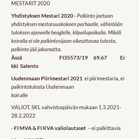
MESTARIT 2020
Yhdistyksen Mestari 2020 -
Palkinto jaetaan
yhdistyksen mestaruuskokeen parhaalle, vähintään
tuloksen ajaneelle beaglelle, kilpailupaikalla. Mikäli
koiralla ei ole palkintosijaan oikeuttavaa tulosta,
palkinto jää jakamatta.
Ässä FI35573/19 69.67 Er
kki Salento
Uudenmaan Piirimestari 2021
ei piirimestaria, ei
palkintotulosta Uudenmaan
koiralle
VALIOT, SKL vahvistuspäivän mukaan 1.3.2021-
28.2.2022
-
FI MVA & FI KVA valiolautaset
– ei palkittavia