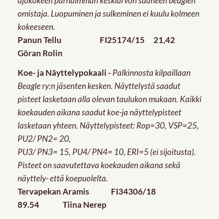
ajokokeen parhaimman keskiarvon saaneen beaglen
omistaja. Luopuminen ja sulkeminen ei kuulu kolmeen
kokeeseen.
Panun Tellu FI25174/15 21,42
Göran Rolin
Koe- ja Näyttelypokaali -
Palkinnosta kilpaillaan
Beagle ry:n jäsenten kesken. Näyttelystä saadut
pisteet lasketaan alla olevan taulukon mukaan. Kaikki
koekauden aikana saadut koe-ja näyttelypisteet
lasketaan yhteen. Näyttelypisteet: Rop=30, VSP=25,
PU2/ PN2= 20,
PU3/ PN3= 15, PU4/ PN4= 10, ERI=5 (ei sijoitusta).
Pisteet on saavutettava koekauden aikana sekä
näyttely- että koepuolelta.
Tervapekan Aramis FI34306/18
89.54 Tiina Nerep