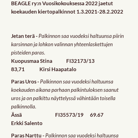
BEAGLE ry:n Vuosikokouksessa 2022 jaetut
koekauden kiertopalkinnot 1.3.2021-28.2.2022
Jetan terä -
Palkinnon saa vuodeksi haltuunsa piirin
karsinnan ja lohkon valinnan yhteenlaskettujen
pisteiden paras.
Kuopusmaa Stina FI32173/13
83,71 Kirsi Haapatalo
Paras Uros -
Palkinnon saa vuodeksi haltuunsa
koekauden aikana parhaan palkintuloksen saanut
uros ja on palkittu näyttelyssä vähintään toisella
palkinnolla.
Ässä FI35573/19 69.67
Erkki Salento
Paras Narttu -
Palkinnon saa vuodeksi haltuunsa