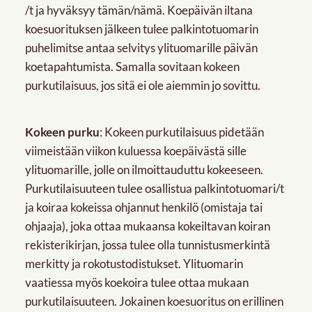
/t ja hyväksyy tämän/nämä. Koepäivän iltana
koesuorituksen jälkeen tulee palkintotuomarin
puhelimitse antaa selvitys ylituomarille päivän
koetapahtumista. Samalla sovitaan kokeen
purkutilaisuus, jos sitä ei ole aiemmin jo sovittu.
Kokeen purku
: Kokeen purkutilaisuus pidetään
viimeistään viikon kuluessa koepäivästä sille
ylituomarille, jolle on ilmoittauduttu kokeeseen.
Purkutilaisuuteen tulee osallistua palkintotuomari/t
ja koiraa kokeissa ohjannut henkilö (omistaja tai
ohjaaja), joka ottaa mukaansa kokeiltavan koiran
rekisterikirjan, jossa tulee olla tunnistusmerkintä
merkitty ja rokotustodistukset. Ylituomarin
vaatiessa myös koekoira tulee ottaa mukaan
purkutilaisuuteen. Jokainen koesuoritus on erillinen