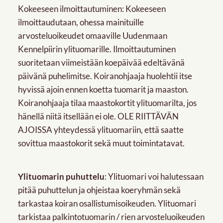
Kokeeseen ilmoittautuminen: Kokeeseen
ilmoittaudutaan, ohessa mainituille
arvosteluoikeudet omaaville Uudenmaan
Kennelpiirin ylituomarille. Ilmoittautuminen
suoritetaan viimeistään koepäivää edeltävänä
päivänä puhelimitse. Koiranohjaaja huolehtii itse
hyvissä ajoin ennen koetta tuomarit ja maaston.
Koiranohjaaja tilaa maastokortit ylituomarilta, jos
hänellä niitä itsellään ei ole. OLE RIITTÄVÄN
AJOISSA yhteydessä ylituomariin, että saatte
sovittua maastokorit sekä muut toimintatavat.
Ylituomarin puhuttelu
: Ylituomari voi halutessaan
pitää puhuttelun ja ohjeistaa koeryhmän sekä
tarkastaa koiran osallistumisoikeuden. Ylituomari
tarkistaa palkintotuomarin / rien arvosteluoikeuden