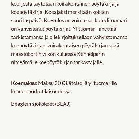
koe, josta täytetään koirakohtainen pöytäkirja ja
koepöytäkirja. Koeajaksi merkitään kokeen
suorituspäivä. Koetulos on voimassa, kun ylituomari
on vahvistanut pöytäkirjat. Ylituomari lähettää
tarkistamansa ja allekirjoituksellaan vahvistamansa
koepöytäkirjan, koirakohtaisen pöytäkirjan sekä
maastokortin viikon kuluessa Kennelpiirin
nimeämälle koepöytäkirjan tarkastajalle.
Koemaksu
: Maksu 20 € käteisellä ylituomarille
kokeen purkutilaisuudessa.
Beaglein ajokokeet (BEAJ)