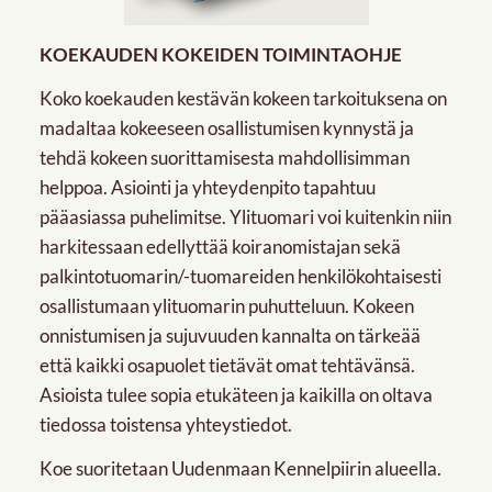
KOEKAUDEN KOKEIDEN TOIMINTAOHJE
Koko koekauden kestävän kokeen tarkoituksena on
madaltaa kokeeseen osallistumisen kynnystä ja
tehdä kokeen suorittamisesta mahdollisimman
helppoa. Asiointi ja yhteydenpito tapahtuu
pääasiassa puhelimitse. Ylituomari voi kuitenkin niin
harkitessaan edellyttää koiranomistajan sekä
palkintotuomarin/-tuomareiden henkilökohtaisesti
osallistumaan ylituomarin puhutteluun. Kokeen
onnistumisen ja sujuvuuden kannalta on tärkeää
että kaikki osapuolet tietävät omat tehtävänsä.
Asioista tulee sopia etukäteen ja kaikilla on oltava
tiedossa toistensa yhteystiedot.
Koe suoritetaan Uudenmaan Kennelpiirin alueella.