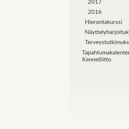
2017
2016
Hierontakurssi
Näyttelyharjoituk
Terveystutkimuks
Tapahtumakalenter
Kennelliitto