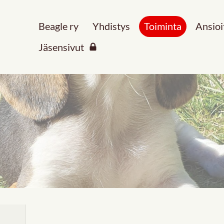
Beagle ry
Yhdistys
Toiminta
Ansioi
Jäsensivut