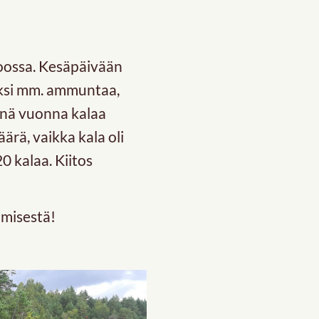
voossa. Kesäpäivään
säksi mm. ammuntaa,
änä vuonna kalaa
ärä, vaikka kala oli
20 kalaa. Kiitos
ämisestä!