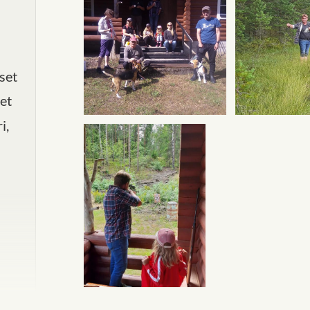
set
et
i,