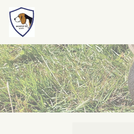
Siirry
sivun
Kennelpiiri 2
sisältöön