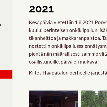
2021
Kesäpäiviä vietettiin 1.8.2021 Por
a
kuului perinteisen onkikilpailun li
tikanheittoa ja makkaranpaistoa. T
nostettiin onkikilpailussa ennätysmä
pientä niin määrällisesti saimme yli 
osallistuneille, päivä oli mukava!
Kiitos Haapatalon perheelle järjest